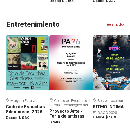
Desde $ 2154
Desde $ 337
Entretenimiento
Ver todo
Magma Futura
Centro de Eventos del
Secret Location
Parque Tecnológico del
Ciclo de Escuchas
RITMO INTIMA
LATU
Proyecto Arte -
Silenciosas 2026
8 AGO 2026
Feria de artistas
Desde $ 500
Desde $ 980
Gratis