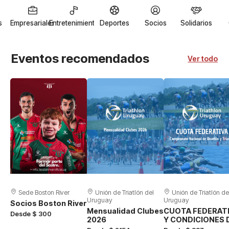
s
Empresariales
Entretenimiento
Deportes
Socios
Solidarios
Eventos recomendados
Ver todo
Sede Boston River
Unión de Triatlón del
Unión de Triatlón del
Uruguay
Uruguay
Socios Boston River
Mensualidad Clubes
CUOTA FEDERAT
Desde $ 300
2026
Y CONDICIONES 
PARTICIPACIÓN